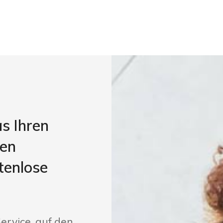
as Ihren
gen
tenlose
ervice, auf den